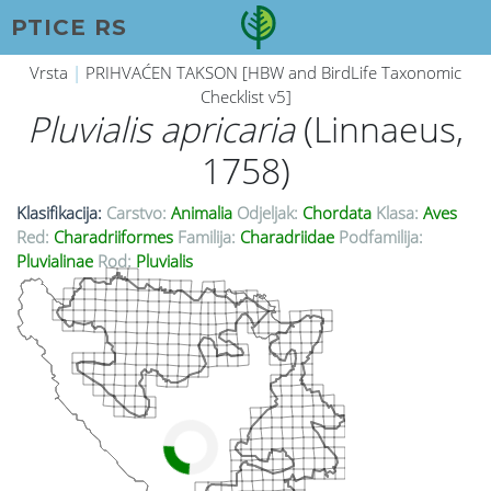
PTICE RS
Vrsta
|
PRIHVAĆEN TAKSON [HBW and BirdLife Taxonomic
Checklist v5]
Pluvialis apricaria
(Linnaeus,
1758)
Klasifikacija:
Carstvo:
Animalia
Odjeljak:
Chordata
Klasa:
Aves
Red:
Charadriiformes
Familija:
Charadriidae
Podfamilija:
Pluvialinae
Rod:
Pluvialis