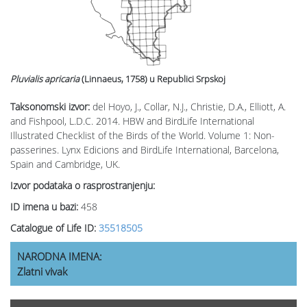
Pluvialis apricaria
(Linnaeus, 1758)
u Republici Srpskoj
Taksonomski izvor:
del Hoyo, J., Collar, N.J., Christie, D.A., Elliott, A.
and Fishpool, L.D.C. 2014. HBW and BirdLife International
Illustrated Checklist of the Birds of the World. Volume 1: Non-
passerines. Lynx Edicions and BirdLife International, Barcelona,
Spain and Cambridge, UK.
Izvor podataka o rasprostranjenju:
ID imena u bazi:
458
Catalogue of Life ID:
35518505
NARODNA IMENA:
Zlatni vivak