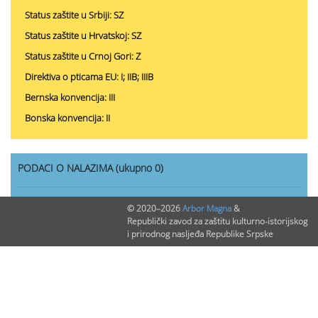
Status zaštite u Srbiji: SZ
Status zaštite u Hrvatskoj: SZ
Status zaštite u Crnoj Gori: Z
Direktiva o pticama EU: I; IIB; IIIB
Bernska konvencija: III
Bonska konvencija: II
PODACI O NALAZIMA (ukupno 0)
Nepublikovanih nalaza:
0
© 2020–2026
Arbor Magna
&
Republički zavod za zaštitu kulturno-istorijskog
Publikovanih nalaza:
0
i prirodnog nasljeđa Republike Srpske