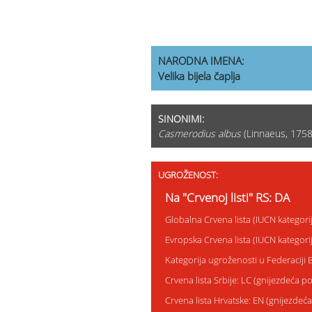
NARODNA IMENA:
Velika bijela čaplja
SINONIMI:
Casmerodius albus
(Linnaeus, 1758
UGROŽENOST:
Na "Crvenoj listi" RS: DA
Globalna Crvena lista (IUCN kategori
Evropska Crvena lista (IUCN kategori
Kategorija ugroženosti u Federaciji
Crvena lista Srbije: LC (gnijezdeća p
Crvena lista Hrvatske: EN (gnijezdeć