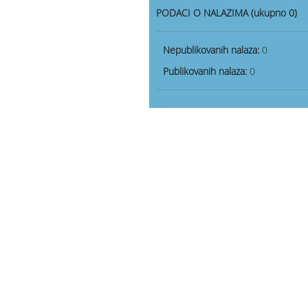
PODACI O NALAZIMA (ukupno 0)
Nepublikovanih nalaza:
0
Publikovanih nalaza:
0