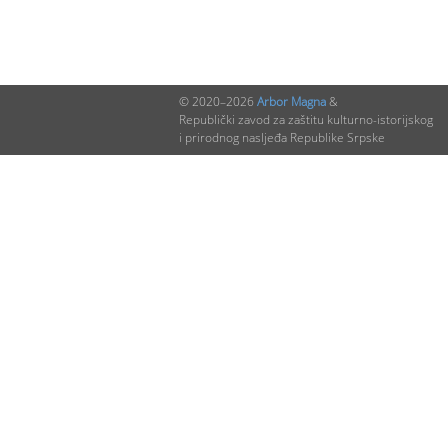
© 2020–2026
Arbor Magna
&
Republički zavod za zaštitu kulturno-istorijskog
i prirodnog nasljeđa Republike Srpske