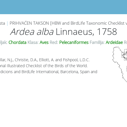
sta
|
PRIHVAĆEN TAKSON [HBW and BirdLife Taxonomic Checklist 
Ardea alba
Linnaeus, 1758
ljak:
Chordata
Klasa:
Aves
Red:
Pelecaniformes
Familija:
Ardeidae
R
lar, N.J., Christie, D.A., Elliott, A. and Fishpool, L.D.C.
al Illustrated Checklist of the Birds of the World.
icions and BirdLife International, Barcelona, Spain and