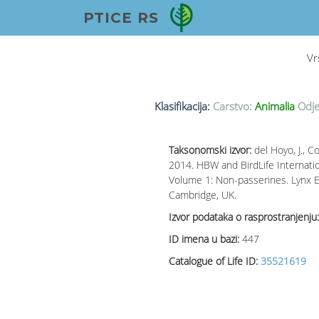
PTICE RS
Vr
Klasifikacija:
Carstvo:
Animalia
Odje
Taksonomski izvor:
del Hoyo, J., Col
2014. HBW and BirdLife Internation
Volume 1: Non-passerines. Lynx Ed
Cambridge, UK.
Izvor podataka o rasprostranjenju:
ID imena u bazi:
447
Catalogue of Life ID:
35521619