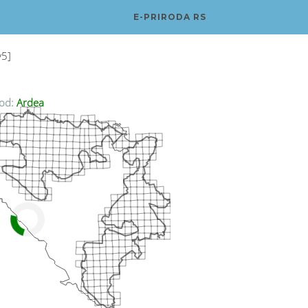
E-PRIRODA RS
v5]
od:
Ardea