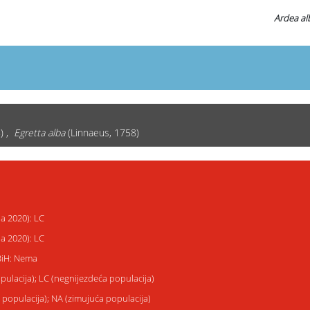
Ardea al
) ,
Egretta alba
(Linnaeus, 1758)
ja 2020): LC
ja 2020): LC
 BiH: Nema
opulacija); LC (negnijezdeća populacija)
a populacija); NA (zimujuća populacija)