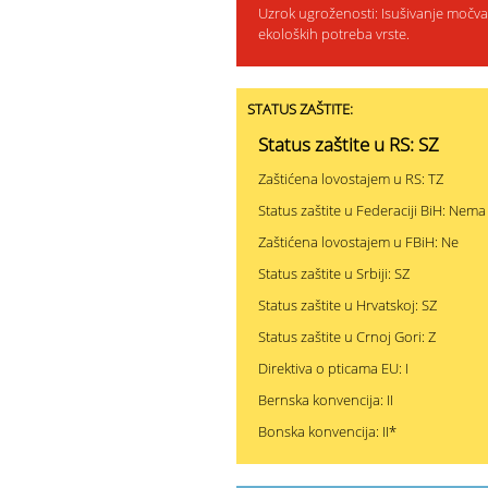
Uzrok ugroženosti: Isušivanje močvar
ekoloških potreba vrste.
STATUS ZAŠTITE:
Status zaštite u RS: SZ
Zaštićena lovostajem u RS: TZ
Status zaštite u Federaciji BiH: Nema
Zaštićena lovostajem u FBiH: Ne
Status zaštite u Srbiji: SZ
Status zaštite u Hrvatskoj: SZ
Status zaštite u Crnoj Gori: Z
Direktiva o pticama EU: I
Bernska konvencija: II
Bonska konvencija: II*