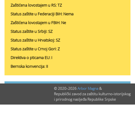
Zaštićena lovostajem u RS: TZ
Status zaštite u Federaciji BiH: Nema
Zaštićena lovostajem u FBiH: Ne
Status zaštite u Srbiji: SZ
Status zaštite u Hrvatskoj: SZ
Status zaštite u Crnoj Gori: Z
Direktiva o pticama EU: I
Bernska konvencija: II
PODACI O NALAZIMA (ukupno 0)
© 2020–2026
Arbor Magna
&
Republički zavod za zaštitu kulturno-istorijskog
i prirodnog nasljeđa Republike Srpske
Nepublikovanih nalaza:
0
Publikovanih nalaza:
0