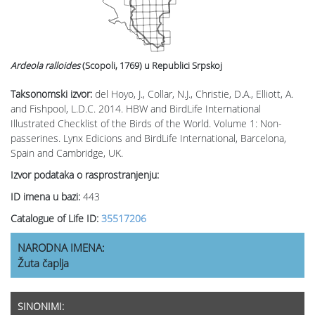
Ardeola ralloides
(Scopoli, 1769)
u Republici Srpskoj
Taksonomski izvor:
del Hoyo, J., Collar, N.J., Christie, D.A., Elliott, A.
and Fishpool, L.D.C. 2014. HBW and BirdLife International
Illustrated Checklist of the Birds of the World. Volume 1: Non-
passerines. Lynx Edicions and BirdLife International, Barcelona,
Spain and Cambridge, UK.
Izvor podataka o rasprostranjenju:
ID imena u bazi:
443
Catalogue of Life ID:
35517206
NARODNA IMENA:
Žuta čaplja
SINONIMI: