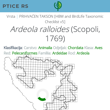
PTICE RS
Vrsta
|
PRIHVAĆEN TAKSON [HBW and BirdLife Taxonomic
Checklist v5]
Ardeola ralloides
(Scopoli,
1769)
Klasifikacija:
Carstvo:
Animalia
Odjeljak:
Chordata
Klasa:
Aves
Red:
Pelecaniformes
Familija:
Ardeidae
Rod:
Ardeola