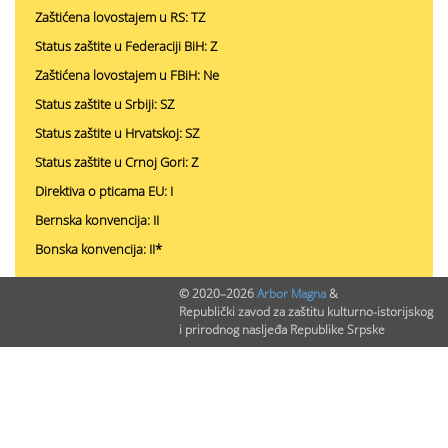
Zaštićena lovostajem u RS: TZ
Status zaštite u Federaciji BiH: Z
Zaštićena lovostajem u FBiH: Ne
Status zaštite u Srbiji: SZ
Status zaštite u Hrvatskoj: SZ
Status zaštite u Crnoj Gori: Z
Direktiva o pticama EU: I
Bernska konvencija: II
Bonska konvencija: II*
© 2020–2026
Arbor Magna
&
Republički zavod za zaštitu kulturno-istorijskog
PODACI O NALAZIMA (ukupno 0)
i prirodnog nasljeđa Republike Srpske
Nepublikovanih nalaza:
0
Publikovanih nalaza:
0