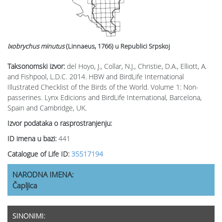
Ixobrychus minutus
(Linnaeus, 1766)
u Republici Srpskoj
Taksonomski izvor:
del Hoyo, J., Collar, N.J., Christie, D.A., Elliott, A.
and Fishpool, L.D.C. 2014. HBW and BirdLife International
Illustrated Checklist of the Birds of the World. Volume 1: Non-
passerines. Lynx Edicions and BirdLife International, Barcelona,
Spain and Cambridge, UK.
Izvor podataka o rasprostranjenju:
ID imena u bazi:
441
Catalogue of Life ID:
35517194
NARODNA IMENA:
Čapljica
SINONIMI: