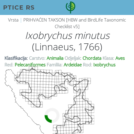
PTICE RS
Vrsta
|
PRIHVAĆEN TAKSON [HBW and BirdLife Taxonomic
Checklist v5]
Ixobrychus minutus
(Linnaeus, 1766)
Klasifikacija:
Carstvo:
Animalia
Odjeljak:
Chordata
Klasa:
Aves
Red:
Pelecaniformes
Familija:
Ardeidae
Rod:
Ixobrychus