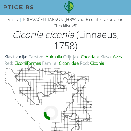
PTICE RS
Vrsta
|
PRIHVAĆEN TAKSON [HBW and BirdLife Taxonomic
Checklist v5]
Ciconia ciconia
(Linnaeus,
1758)
Klasifikacija:
Carstvo:
Animalia
Odjeljak:
Chordata
Klasa:
Aves
Red:
Ciconiiformes
Familija:
Ciconiidae
Rod:
Ciconia