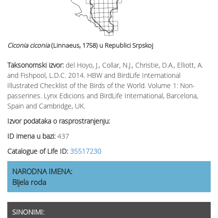
Ciconia ciconia
(Linnaeus, 1758)
u Republici Srpskoj
Taksonomski izvor:
del Hoyo, J., Collar, N.J., Christie, D.A., Elliott, A.
and Fishpool, L.D.C. 2014. HBW and BirdLife International
Illustrated Checklist of the Birds of the World. Volume 1: Non-
passerines. Lynx Edicions and BirdLife International, Barcelona,
Spain and Cambridge, UK.
Izvor podataka o rasprostranjenju:
ID imena u bazi:
437
Catalogue of Life ID:
35517230
NARODNA IMENA:
Bijela roda
SINONIMI: