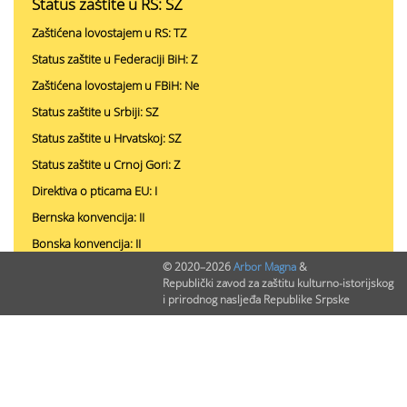
Status zaštite u RS: SZ
Zaštićena lovostajem u RS: TZ
Status zaštite u Federaciji BiH: Z
Zaštićena lovostajem u FBiH: Ne
Status zaštite u Srbiji: SZ
Status zaštite u Hrvatskoj: SZ
Status zaštite u Crnoj Gori: Z
Direktiva o pticama EU: I
Bernska konvencija: II
Bonska konvencija: II
© 2020–2026
Arbor Magna
&
Republički zavod za zaštitu kulturno-istorijskog
i prirodnog nasljeđa Republike Srpske
PODACI O NALAZIMA (ukupno 0)
Nepublikovanih nalaza:
0
Publikovanih nalaza:
0