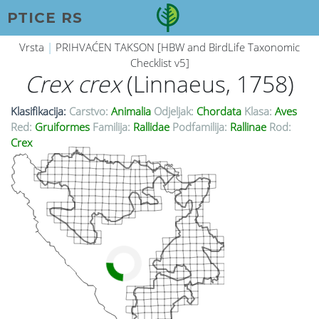
PTICE RS
Vrsta
|
PRIHVAĆEN TAKSON [HBW and BirdLife Taxonomic
Checklist v5]
Crex crex
(Linnaeus, 1758)
Klasifikacija:
Carstvo:
Animalia
Odjeljak:
Chordata
Klasa:
Aves
Red:
Gruiformes
Familija:
Rallidae
Podfamilija:
Rallinae
Rod:
Crex