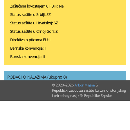
Zaštićena lovostajem u FBiH: Ne
Status zaštite u Srbiji: SZ
Status zaštite u Hrvatskoj: SZ
Status zaštite u Crnoj Gori: Z
Direktiva o pticama EU: I
Bernska konvencija: II
Bonska konvencija: II
PODACI O NALAZIMA (ukupno 0)
© 2020–2026
Arbor Magna
&
Republički zavod za zaštitu kulturno-istorijskog
Nepublikovanih nalaza:
0
i prirodnog nasljeđa Republike Srpske
Publikovanih nalaza:
0