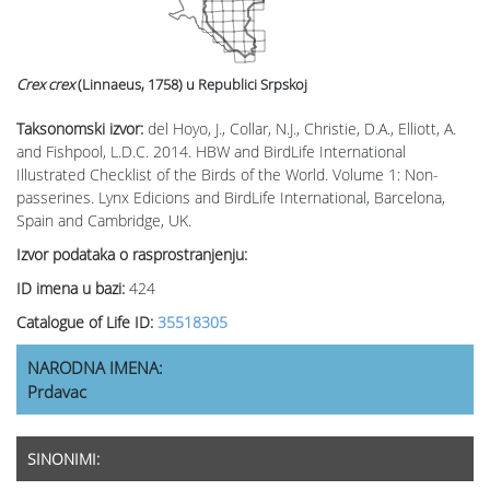
Crex crex
(Linnaeus, 1758)
u Republici Srpskoj
Taksonomski izvor:
del Hoyo, J., Collar, N.J., Christie, D.A., Elliott, A.
and Fishpool, L.D.C. 2014. HBW and BirdLife International
Illustrated Checklist of the Birds of the World. Volume 1: Non-
passerines. Lynx Edicions and BirdLife International, Barcelona,
Spain and Cambridge, UK.
Izvor podataka o rasprostranjenju:
ID imena u bazi:
424
Catalogue of Life ID:
35518305
NARODNA IMENA:
Prdavac
SINONIMI: