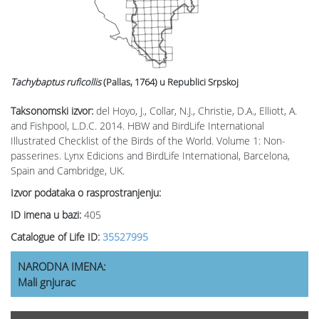
Tachybaptus ruficollis
(Pallas, 1764)
u Republici Srpskoj
Taksonomski izvor:
del Hoyo, J., Collar, N.J., Christie, D.A., Elliott, A.
and Fishpool, L.D.C. 2014. HBW and BirdLife International
Illustrated Checklist of the Birds of the World. Volume 1: Non-
passerines. Lynx Edicions and BirdLife International, Barcelona,
Spain and Cambridge, UK.
Izvor podataka o rasprostranjenju:
ID imena u bazi:
405
Catalogue of Life ID:
35527995
NARODNA IMENA:
Mali gnjurac