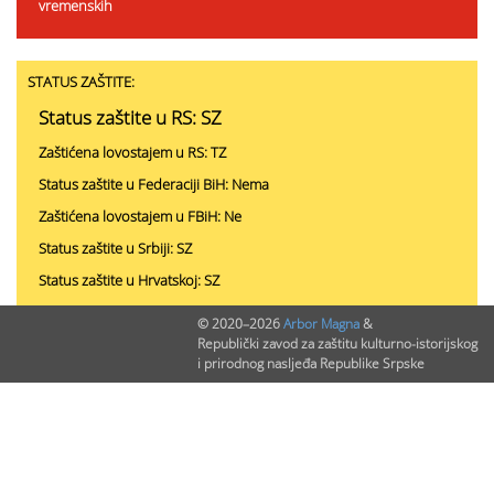
vremenskih
STATUS ZAŠTITE:
Status zaštite u RS: SZ
Zaštićena lovostajem u RS: TZ
Status zaštite u Federaciji BiH: Nema
Zaštićena lovostajem u FBiH: Ne
Status zaštite u Srbiji: SZ
Status zaštite u Hrvatskoj: SZ
Status zaštite u Crnoj Gori: Z
© 2020–2026
Arbor Magna
&
Republički zavod za zaštitu kulturno-istorijskog
Bernska konvencija: II
i prirodnog nasljeđa Republike Srpske
PODACI O NALAZIMA (ukupno 0)
Nepublikovanih nalaza:
0