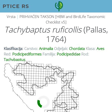
PTICE RS
Vrsta
|
PRIHVAĆEN TAKSON [HBW and BirdLife Taxonomic
Checklist v5]
Tachybaptus ruficollis
(Pallas,
1764)
Klasifikacija:
Carstvo:
Animalia
Odjeljak:
Chordata
Klasa:
Aves
Red:
Podicipediformes
Familija:
Podicipedidae
Rod:
Tachybaptus