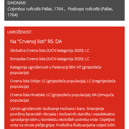
SINONIMI:
Colymbus ruficollis
Pallas, 1764 ,
Podiceps ruficollis
(Pallas,
1764)
UGROŽENOST:
Na "Crvenoj listi" RS: DA
Globalna Crvena lista (IUCN kategorija 2020): LC
Evropska Crvena lista (IUCN kategorija 2020): LC
Kategorija ugroženosti u Federaciji BiH: NT (gnijezdeća
populacija)
Crvena lista Srbije: LC (gnijezdeća populacija); LC (negnijezdeća
populacija)
Crvena lista Hrvatske: LC (gnijezdeća populacija); NA (zimujuća
populacija)
Uzrok ugroženosti: Isušivanje močvara i bara. Smanjenje
površina šaranskih ribnjaka i močvarnih staništa i neadekvatno
upravljanje istim u kontekstu ekoloških potreba vrste. Osjetljiva
vrsta na viruse ptičije gripe. Podložna fluktuacijama usljed loših