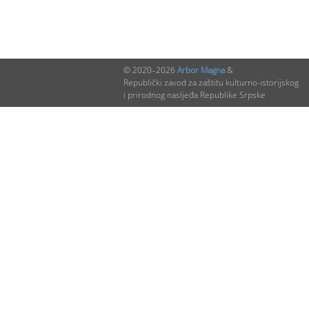
© 2020–2026
Arbor Magna
&
Republički zavod za zaštitu kulturno-istorijskog
i prirodnog nasljeđa Republike Srpske