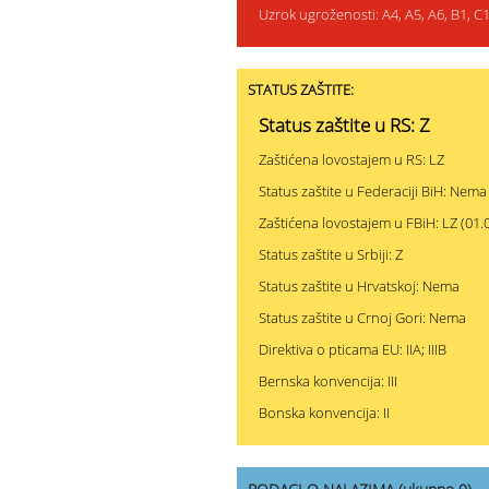
Uzrok ugroženosti: A4, A5, A6, B1, C1,
STATUS ZAŠTITE:
Status zaštite u RS: Z
Zaštićena lovostajem u RS: LZ
Status zaštite u Federaciji BiH: Nema
Zaštićena lovostajem u FBiH: LZ (01.0
Status zaštite u Srbiji: Z
Status zaštite u Hrvatskoj: Nema
Status zaštite u Crnoj Gori: Nema
Direktiva o pticama EU: IIA; IIIB
Bernska konvencija: III
Bonska konvencija: II