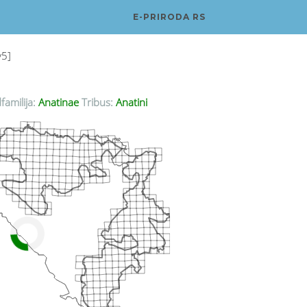
E-PRIRODA RS
v5]
familija:
Anatinae
Tribus:
Anatini