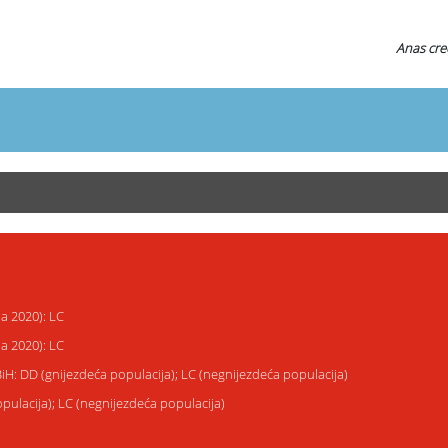
Anas cre
ja 2020): LC
ja 2020): LC
BiH: DD (gnijezdeća populacija); LC (negnijezdeća populacija)
opulacija); LC (negnijezdeća populacija)