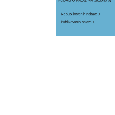
PODACI O NALAZIMA (ukupno 0)
Nepublikovanih nalaza:
0
Publikovanih nalaza:
0