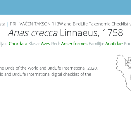
sta
|
PRIHVAĆEN TAKSON [HBW and BirdLife Taxonomic Checklist 
Anas crecca
Linnaeus, 1758
ljak:
Chordata
Klasa:
Aves
Red:
Anseriformes
Familija:
Anatidae
Pod
e Birds of the World and BirdLife International. 2020.
 and BirdLife International digital checklist of the