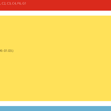
 C2, C3, C4, F6, G1
9.-01.03.)