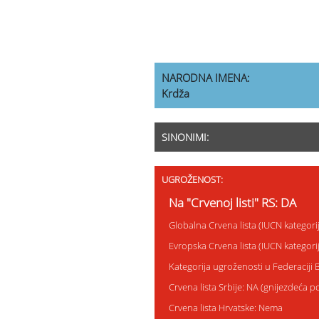
NARODNA IMENA:
Krdža
SINONIMI:
UGROŽENOST:
Na "Crvenoj listi" RS: DA
Globalna Crvena lista (IUCN kategori
Evropska Crvena lista (IUCN kategori
Kategorija ugroženosti u Federaciji 
Crvena lista Srbije: NA (gnijezdeća p
Crvena lista Hrvatske: Nema