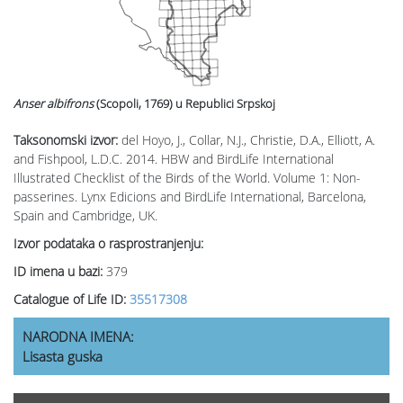
Anser albifrons
(Scopoli, 1769)
u Republici Srpskoj
Taksonomski izvor:
del Hoyo, J., Collar, N.J., Christie, D.A., Elliott, A.
and Fishpool, L.D.C. 2014. HBW and BirdLife International
Illustrated Checklist of the Birds of the World. Volume 1: Non-
passerines. Lynx Edicions and BirdLife International, Barcelona,
Spain and Cambridge, UK.
Izvor podataka o rasprostranjenju:
ID imena u bazi:
379
Catalogue of Life ID:
35517308
NARODNA IMENA:
Lisasta guska