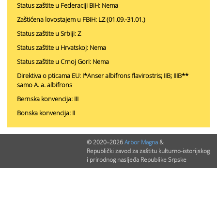
Status zaštite u Federaciji BiH: Nema
Zaštićena lovostajem u FBiH: LZ (01.09.-31.01.)
Status zaštite u Srbiji: Z
Status zaštite u Hrvatskoj: Nema
Status zaštite u Crnoj Gori: Nema
Direktiva o pticama EU: I*Anser albifrons flavirostris; IIB; IIIB**
samo A. a. albifrons
Bernska konvencija: III
Bonska konvencija: II
© 2020–2026
Arbor Magna
&
PODACI O NALAZIMA (ukupno 0)
Republički zavod za zaštitu kulturno-istorijskog
i prirodnog nasljeđa Republike Srpske
Nepublikovanih nalaza:
0
Publikovanih nalaza:
0