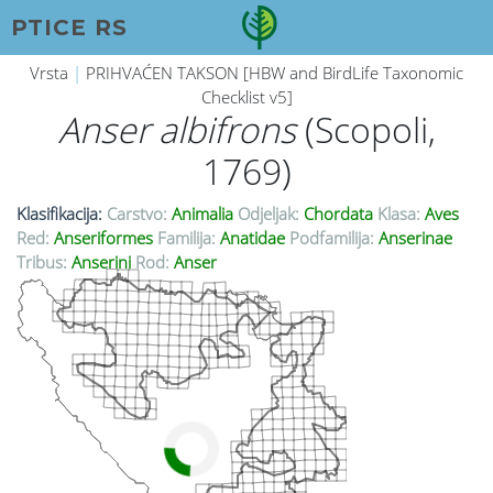
PTICE RS
Vrsta
|
PRIHVAĆEN TAKSON [HBW and BirdLife Taxonomic
Checklist v5]
Anser albifrons
(Scopoli,
1769)
Klasifikacija:
Carstvo:
Animalia
Odjeljak:
Chordata
Klasa:
Aves
Red:
Anseriformes
Familija:
Anatidae
Podfamilija:
Anserinae
Tribus:
Anserini
Rod:
Anser