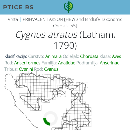
PTICE RS
Vrsta
|
PRIHVAĆEN TAKSON [HBW and BirdLife Taxonomic
Checklist v5]
Cygnus atratus
(Latham,
1790)
Klasifikacija:
Carstvo:
Animalia
Odjeljak:
Chordata
Klasa:
Aves
Red:
Anseriformes
Familija:
Anatidae
Podfamilija:
Anserinae
Tribus:
Cygnini
Rod:
Cygnus