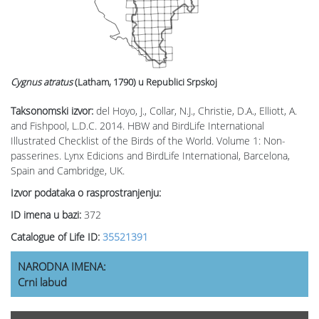
Cygnus atratus
(Latham, 1790)
u Republici Srpskoj
Taksonomski izvor:
del Hoyo, J., Collar, N.J., Christie, D.A., Elliott, A.
and Fishpool, L.D.C. 2014. HBW and BirdLife International
Illustrated Checklist of the Birds of the World. Volume 1: Non-
passerines. Lynx Edicions and BirdLife International, Barcelona,
Spain and Cambridge, UK.
Izvor podataka o rasprostranjenju:
ID imena u bazi:
372
Catalogue of Life ID:
35521391
NARODNA IMENA:
Crni labud