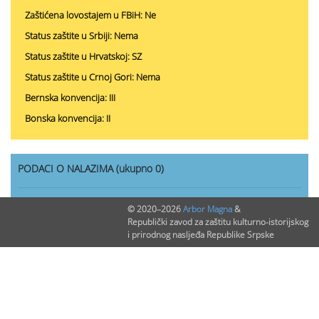
Zaštićena lovostajem u FBiH: Ne
Status zaštite u Srbiji: Nema
Status zaštite u Hrvatskoj: SZ
Status zaštite u Crnoj Gori: Nema
Bernska konvencija: III
Bonska konvencija: II
PODACI O NALAZIMA (ukupno 0)
Nepublikovanih nalaza:
0
© 2020–2026
Arbor Magna
&
Republički zavod za zaštitu kulturno-istorijskog
Publikovanih nalaza:
0
i prirodnog nasljeđa Republike Srpske